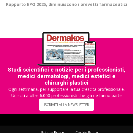
Rapporto EPO 2025, diminuiscono i brevetti farmaceutici
Studi scientifici e notizie per i professionisti,
medici dermatologi, medici estetici e
chirurghi plastici
Ogni settimana, per supportare la tua crescita professionale.
Unisciti a oltre 6.000 professionisti che già ne fanno parte
ISCRIVITI ALLA NEWSLETTER
Privacy Policy
Cookie Policy