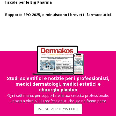
fiscale per le Big Pharma
Rapporto EPO 2025, diminuiscono i brevetti farmaceutici
Studi scientifici e notizie per i professionisti,
medici dermatologi, medici estetici e
chirurghi plastici
Ogni settimana, per supportare la tua crescita professionale.
Unisciti a oltre 6.000 professionisti che già ne fanno parte
ISCRIVITI ALLA NEWSLETTER