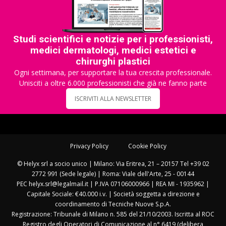
Studi scientifici e notizie per i professionisti,
medici dermatologi, medici estetici e
chirurghi plastici
Ogni settimana, per supportare la tua crescita professionale.
Unisciti a oltre 6.000 professionisti che già ne fanno parte
ISCRIVITI ALLA NEWSLETTER
Privacy Policy
Cookie Policy
© Helyx srl a socio unico | Milano: Via Eritrea, 21 – 20157 Tel +39 02
2772 991 (Sede legale) | Roma: Viale dell'Arte, 25 - 00144
PEC helyx.srl@legalmail.it | P.IVA 07106000966 | REA MI - 1935962 |
Capitale Sociale: €40.000 i.v. | Società soggetta a direzione e
coordinamento di Tecniche Nuove S.p.A.
Registrazione: Tribunale di Milano n. 585 del 21/10/2003. Iscritta al ROC
Registro degli Operatori di Comunicazione al n° 6419 (delibera