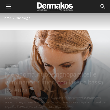
Home
Oncologia
Oncologia
Melanoma, nuove nanoparticelle
eliminano i tumori con laser a bassa
potenza
Una piattaforma fototermica sviluppata da ricercatori statunitensi
apre nuove prospettive per trattamenti meno invasivi (e più sicuri) per
la pelle. E anche per la diagnostica di precisione