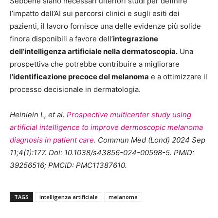
Sebbene siano necessari ulteriori studi per definire
l’impatto dell’AI sui percorsi clinici e sugli esiti dei
pazienti, il lavoro fornisce una delle evidenze più solide
finora disponibili a favore dell’
integrazione
dell’intelligenza artificiale nella dermatoscopia.
Una
prospettiva che potrebbe contribuire a migliorare
l
’identificazione precoce del melanoma
e a ottimizzare il
processo decisionale in dermatologia.
Heinlein L, et al.
Prospective multicenter study using
artificial intelligence to improve dermoscopic melanoma
diagnosis in patient care.
Commun Med (Lond) 2024 Sep
11;4(1):177. Doi: 10.1038/s43856-024-00598-5. PMID:
39256516; PMCID: PMC11387610.
TAGS
intelligenza artificiale
melanoma