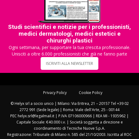
Studi scientifici e notizie per i professionisti,
medici dermatologi, medici estetici e
chirurghi plastici
Ogni settimana, per supportare la tua crescita professionale.
Unisciti a oltre 6.000 professionisti che già ne fanno parte
ISCRIVITI ALLA NEWSLETTER
Privacy Policy
Cookie Policy
© Helyx srl a socio unico | Milano: Via Eritrea, 21 – 20157 Tel +39 02
2772 991 (Sede legale) | Roma: Viale dell'Arte, 25 - 00144
PEC helyx.srl@legalmail.it | P.IVA 07106000966 | REA MI - 1935962 |
Capitale Sociale: €40.000 i.v. | Società soggetta a direzione e
coordinamento di Tecniche Nuove S.p.A.
Registrazione: Tribunale di Milano n. 585 del 21/10/2003. Iscritta al ROC