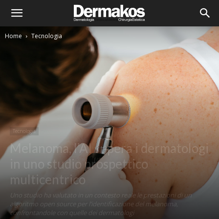
Home
Tecnologia
Tecnologia
Melanoma, l’AI supera i dermatologi
in uno studio prospettico
multicentrico
Uno studio ha valutato in un contesto reale le prestazioni di un
algoritmo open source per l’identificazione del melanoma,
confrontandole con quelle dei dermatologi