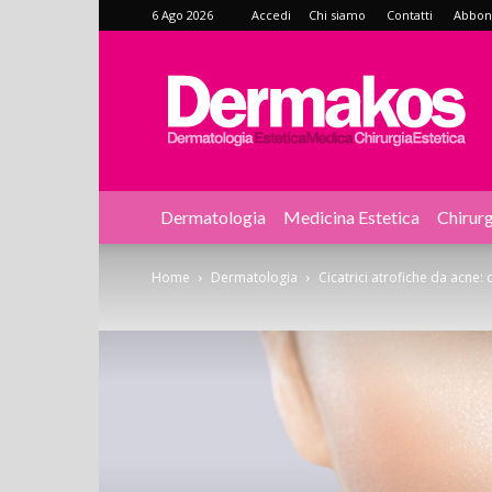
6 Ago 2026
Accedi
Chi siamo
Contatti
Abbonat
Dermakos
Dermatologia
Medicina Estetica
Chirurg
Home
Dermatologia
Cicatrici atrofiche da acne: 