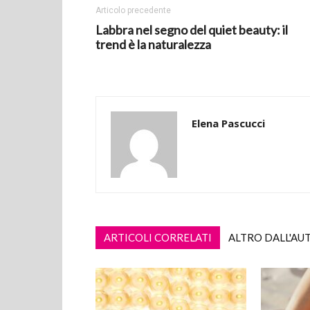
Articolo precedente
Labbra nel segno del quiet beauty: il
trend è la naturalezza
Elena Pascucci
ARTICOLI CORRELATI
ALTRO DALL'AU