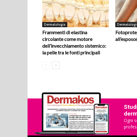
Dermatologia
Dermatologi
Frammenti di elastina
Fotoprotez
circolante come motore
all’espos
dell’invecchiamento sistemico:
la pelle tra le fonti principali
Studi
derma
Ogni s
profes