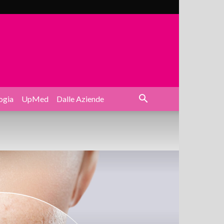
ogia
UpMed
Dalle Aziende