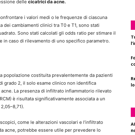
ressione delle
cicatrici da acne.
 confrontare i valori medi o le frequenze di ciascuna
a dei cambiamenti clinici tra T0 e T1, sono stati
 quadrato. Sono stati calcolati gli odds ratio per stimare il
T
cne in caso di rilevamento di uno specifico parametro.
l
F
c
na popolazione costituita prevalentemente da pazienti
R
i grado 2, il solo esame clinico non identifica
l
 acne. La presenza di infiltrato infiammatorio rilevato
(RCM) è risultata significativamente associata a un
 2,05–8,71).
copici, come le alterazioni vascolari e l’infiltrato
AI
i da acne, potrebbe essere utile per prevedere lo
n