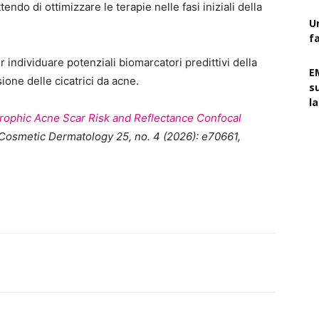
ndo di ottimizzare le terapie nelle fasi iniziali della
U
f
r individuare potenziali biomarcatori predittivi della
E
ione delle cicatrici da acne.
s
l
rophic Acne Scar Risk and Reflectance Confocal
Cosmetic Dermatology 25, no. 4 (2026): e70661,