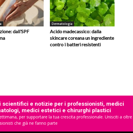
a
Dermatologia
ione: dall’SPF
Acido madecassico: dalla
oma
skincare coreana un ingrediente
contro i batteri resistenti
 scientifici e notizie per i professionisti, medici
tologi, medici estetici e chirurghi plastici
ettimana, per supportare la tua crescita professionale. Unisciti a oltre
sionisti che già ne fanno parte