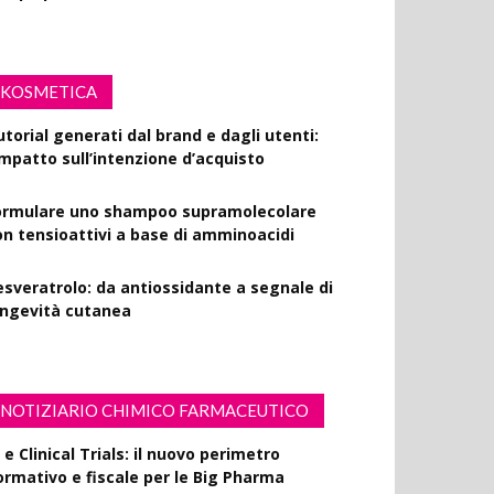
KOSMETICA
utorial generati dal brand e dagli utenti:
’impatto sull’intenzione d’acquisto
ormulare uno shampoo supramolecolare
on tensioattivi a base di amminoacidi
esveratrolo: da antiossidante a segnale di
ongevità cutanea
NOTIZIARIO CHIMICO FARMACEUTICO
 e Clinical Trials: il nuovo perimetro
ormativo e fiscale per le Big Pharma