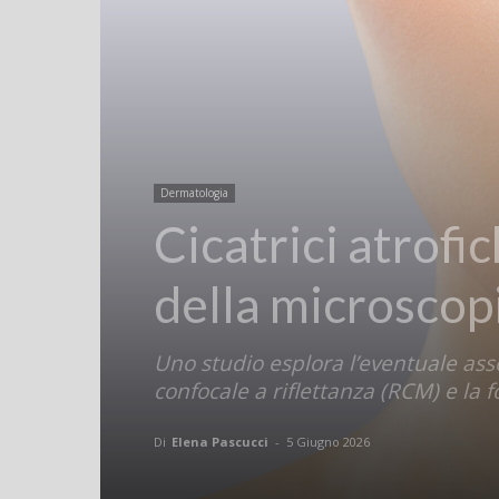
Dermatologia
Cicatrici atrofi
della microscopi
Uno studio esplora l’eventuale ass
confocale a riflettanza (RCM) e la 
Di
Elena Pascucci
-
5 Giugno 2026