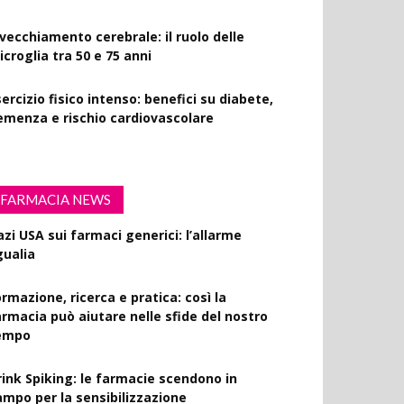
nvecchiamento cerebrale: il ruolo delle
croglia tra 50 e 75 anni
ercizio fisico intenso: benefici su diabete,
emenza e rischio cardiovascolare
FARMACIA NEWS
azi USA sui farmaci generici: l’allarme
gualia
rmazione, ricerca e pratica: così la
armacia può aiutare nelle sfide del nostro
empo
rink Spiking: le farmacie scendono in
ampo per la sensibilizzazione