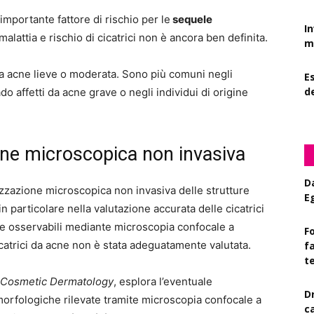
importante fattore di rischio per le
sequele
I
malattia e rischio di cicatrici non è ancora ben definita.
mi
da acne lieve o moderata. Sono più comuni negli
Es
d
do affetti da acne grave o negli individui di origine
zione microscopica non invasiva
D
izzazione microscopica non invasiva delle strutture
E
 particolare nella valutazione accurata delle cicatrici
che osservabili mediante microscopia confocale a
Fo
cicatrici da acne non è stata adeguatamente valutata.
f
t
f Cosmetic Dermatology
, esplora l’eventuale
D
morfologiche rilevate tramite microscopia confocale a
c