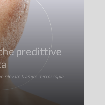
iche predittive
za
he rilevate tramite microscopia