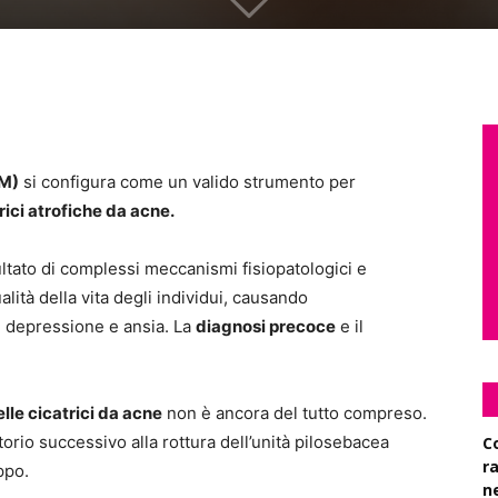
CM)
si configura come un valido strumento per
rici atrofiche da acne.
ultato di complessi meccanismi fisiopatologici e
ità della vita degli individui, causando
 depressione e ansia. La
diagnosi precoce
e il
lle cicatrici da acne
non è ancora del tutto compreso.
torio successivo alla rottura dell’unità pilosebacea
C
r
ppo.
n