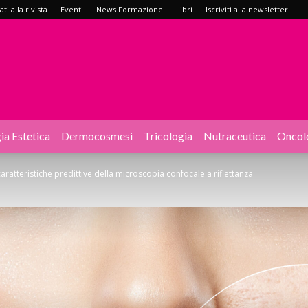
i alla rivista
Eventi
News Formazione
Libri
Iscriviti alla newsletter
ia Estetica
Dermocosmesi
Tricologia
Nutraceutica
Oncol
caratteristiche predittive della microscopia confocale a riflettanza