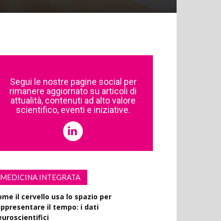
Segui le nostre pagine social per
rimanere aggiornato su articoli di
attualità, contenuti ad alto valore
scientifico, eventi e iniziative.
MEDICINA INTEGRATA
ome il cervello usa lo spazio per
appresentare il tempo: i dati
euroscientifici